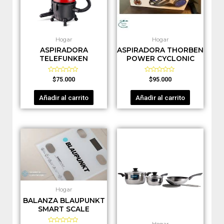
Hogar
Hogar
ASPIRADORA
ASPIRADORA THORBEN
TELEFUNKEN
POWER CYCLONIC
Valorado
Valorado
$
75.000
$
95.000
en
en
0
0
de
de
Añadir al carrito
Añadir al carrito
5
5
Hogar
BALANZA BLAUPUNKT
SMART SCALE