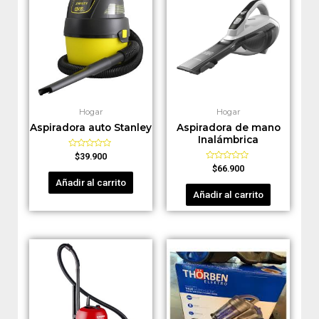
Hogar
Hogar
Aspiradora auto Stanley
Aspiradora de mano
Inalámbrica
Valorado
$
39.900
en
Valorado
$
66.900
0
en
de
Añadir al carrito
0
5
de
Añadir al carrito
5