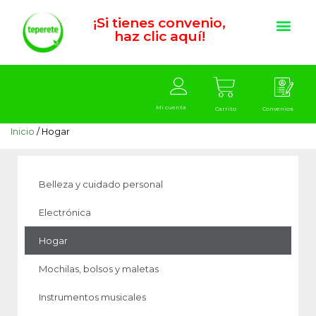
¡Si tienes convenio,
haz clic aquí!
Mi cuenta
Carrito
Convenios
Inicio
/ Hogar
Belleza y cuidado personal
Electrónica
Hogar
Mochilas, bolsos y maletas
Instrumentos musicales