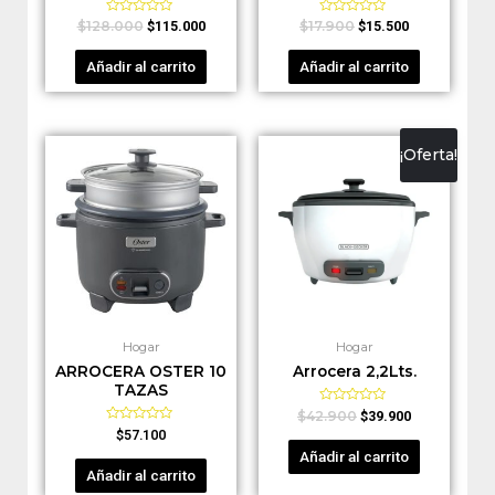
Valorado
Valorado
$
128.000
$
17.900
$
115.000
$
15.500
en
en
0
0
de
de
Añadir al carrito
Añadir al carrito
5
5
¡Oferta!
Hogar
Hogar
ARROCERA OSTER 10
Arrocera 2,2Lts.
TAZAS
Valorado
$
42.900
$
39.900
en
Valorado
$
57.100
0
en
de
Añadir al carrito
0
5
de
Añadir al carrito
5