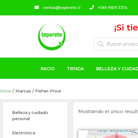
ventas@teperete.cl
+569 9659 3374
¡Si t
INICIO
TIENDA
BELLEZA Y CUID
Inicio
/ Marcas / Fisher-Price
Mostrando el único resul
Belleza y cuidado
personal
Electrónica