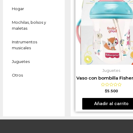
Hogar
Mochilas, bolsos y
maletas
Instrumentos
musicales
Juguetes
Juguetes
Otros
Vaso con bombilla Fisher
Valorado
$
5.500
en
0
de
Añadir al carrito
5