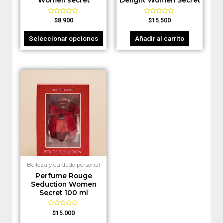
Valorado
Valorado
$
8.900
$
15.500
en
en
0
0
de
de
Seleccionar opciones
Añadir al carrito
5
5
Belleza y cuidado personal
Perfume Rouge
Seduction Women
Secret 100 ml
Valorado
$
15.000
en
0