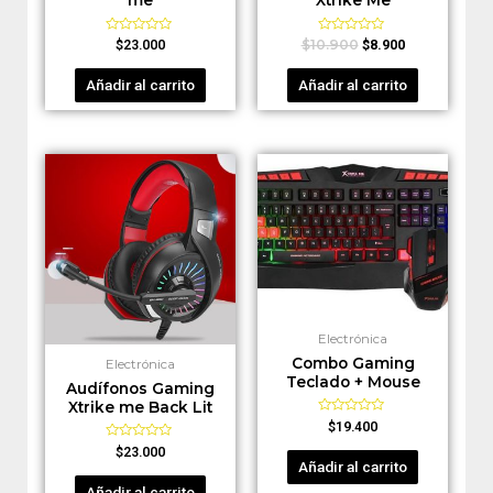
Valorado
Valorado
$
10.900
$
23.000
$
8.900
en
en
0
0
de
de
Añadir al carrito
Añadir al carrito
5
5
Electrónica
Combo Gaming
Electrónica
Teclado + Mouse
Audífonos Gaming
Xtrike me Back Lit
Valorado
$
19.400
en
0
Valorado
$
23.000
de
en
Añadir al carrito
5
0
de
Añadir al carrito