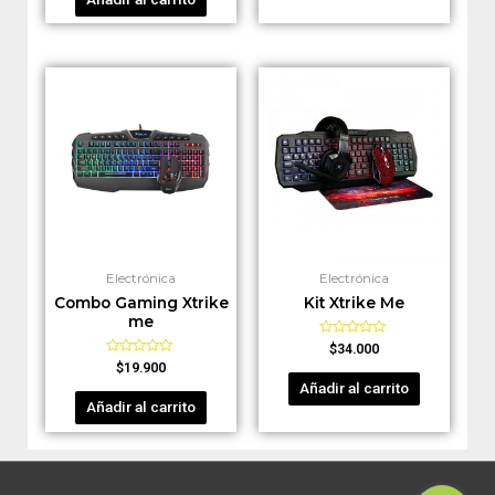
5
Electrónica
Electrónica
Combo Gaming Xtrike
Kit Xtrike Me
me
Valorado
$
34.000
en
Valorado
$
19.900
0
en
de
Añadir al carrito
0
5
de
Añadir al carrito
5