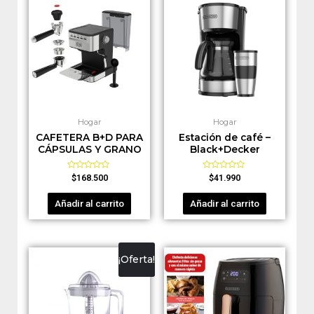
Hogar
Hogar
CAFETERA B+D PARA
Estación de café –
CÁPSULAS Y GRANO
Black+Decker
Valorado
Valorado
$
168.500
$
41.990
en
en
0
0
de
de
Añadir al carrito
Añadir al carrito
5
5
¡Oferta!