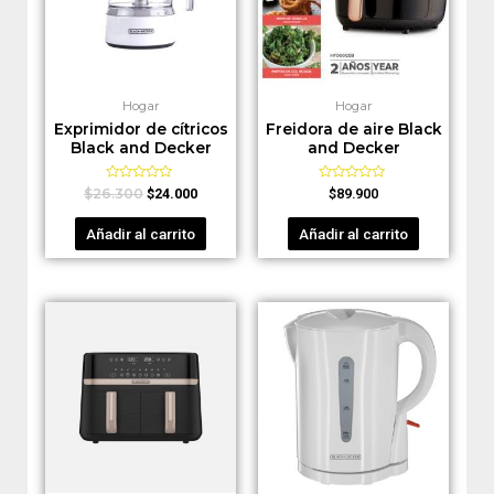
Hogar
Hogar
Exprimidor de cítricos
Freidora de aire Black
Black and Decker
and Decker
Valorado
Valorado
$
26.300
$
24.000
$
89.900
en
en
0
0
de
de
Añadir al carrito
Añadir al carrito
5
5