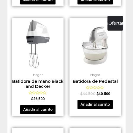
5
5
¡Oferta!
Hogar
Hogar
Batidora de mano Black
Batidora de Pedestal
and Decker
Valorado
$
44.500
$
40.500
en
Valorado
$
26.500
0
en
de
Añadir al carrito
0
5
de
Añadir al carrito
5