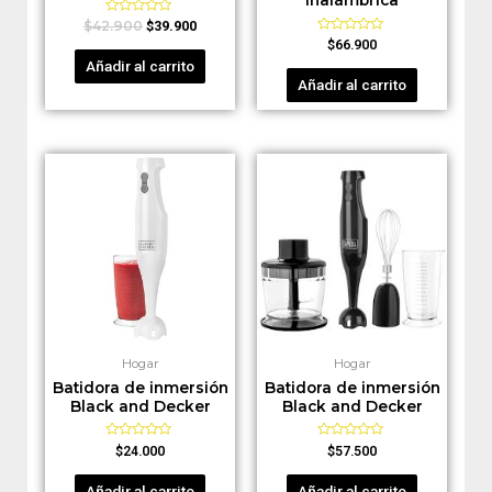
Valorado
$
42.900
$
39.900
en
Valorado
$
66.900
0
en
de
Añadir al carrito
0
5
de
Añadir al carrito
5
Hogar
Hogar
Batidora de inmersión
Batidora de inmersión
Black and Decker
Black and Decker
Valorado
Valorado
$
24.000
$
57.500
en
en
0
0
de
de
Añadir al carrito
Añadir al carrito