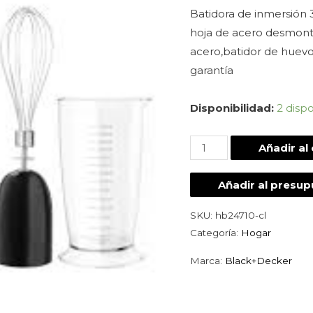
Batidora de inmersión 3
hoja de acero desmonta
acero,batidor de huevo
garantía
Disponibilidad:
2 disp
Añadir al 
Añadir al presu
SKU:
hb24710-cl
Categoría:
Hogar
Marca:
Black+Decker