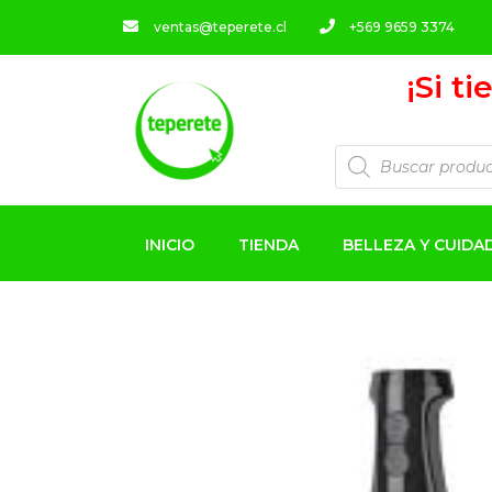
ventas@teperete.cl
+569 9659 3374
¡Si t
INICIO
TIENDA
BELLEZA Y CUID