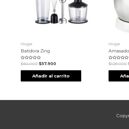
Hogar
Hogar
Batidora Zing
Amasador
Valorado
Valorado
$
64.000
$
57.900
$
128.000
en
en
0
0
de
de
Añadir al carrito
Añad
5
5
Copyr