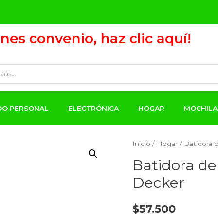
ienes convenio, haz clic aquí!
ADO PERSONAL
ELECTRÓNICA
HOGAR
MOCHILA
Inicio
/
Hogar
/ Batidora 
Batidora de
Decker
$
57.500