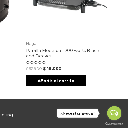
Hogar
Parrilla Eléctrica 1.200 watts Black
and Decker
Valorado
$
62.900
$
49.000
en
0
de
Añadir al carrito
5
¿Necesitas ayuda?
keting