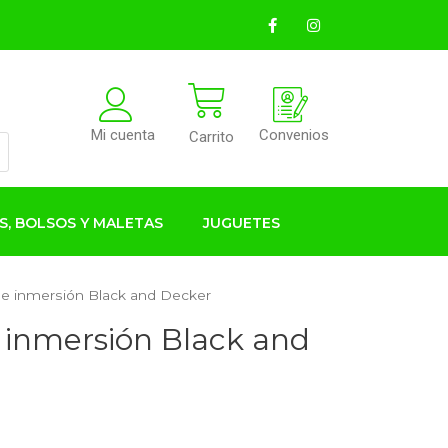
Convenios
Mi cuenta
Carrito
S, BOLSOS Y MALETAS
JUGUETES
de inmersión Black and Decker
 inmersión Black and