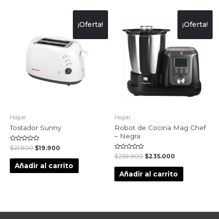
¡Oferta!
¡Oferta!
Hogar
Hogar
Tostador Sunny
Robot de Cocina Mag Chef
– Negra
Valorado
$
21.900
$
19.900
en
Valorado
$
259.900
$
235.000
0
en
de
Añadir al carrito
0
5
de
Añadir al carrito
5