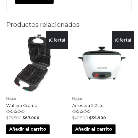
Productos relacionados
¡Oferta!
¡Oferta!
Hogar
Hogar
Waflera Creme
Arrocera 2,2Lts.
Valorado
Valorado
$
73.500
$
67.000
$
42.900
$
39.900
en
en
0
0
de
de
Añadir al carrito
Añadir al carrito
5
5