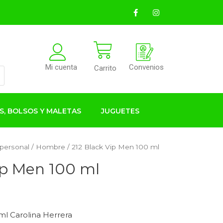
Convenios
Mi cuenta
Carrito
S, BOLSOS Y MALETAS
JUGUETES
 personal
/
Hombre
/ 212 Black Vip Men 100 ml
ip Men 100 ml
ml Carolina Herrera