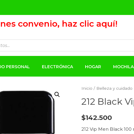
ienes convenio, haz clic aquí!
ADO PERSONAL
ELECTRÓNICA
HOGAR
MOCHILA
Inicio
/
Belleza y cuidado
212 Black V
$
142.500
212 Vip Men Black 100 