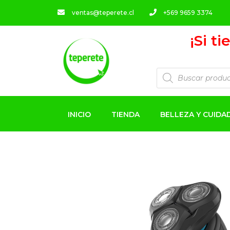
ventas@teperete.cl
+569 9659 3374
¡Si t
INICIO
TIENDA
BELLEZA Y CUID