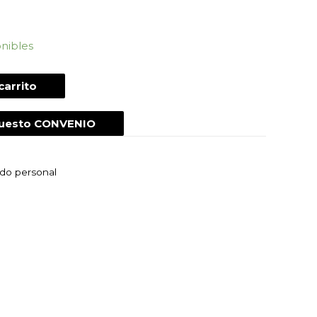
onibles
carrito
puesto CONVENIO
ado personal