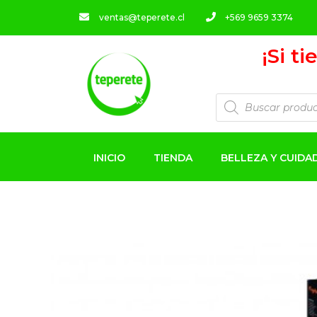
ventas@teperete.cl
+569 9659 3374
¡Si t
INICIO
TIENDA
BELLEZA Y CUID