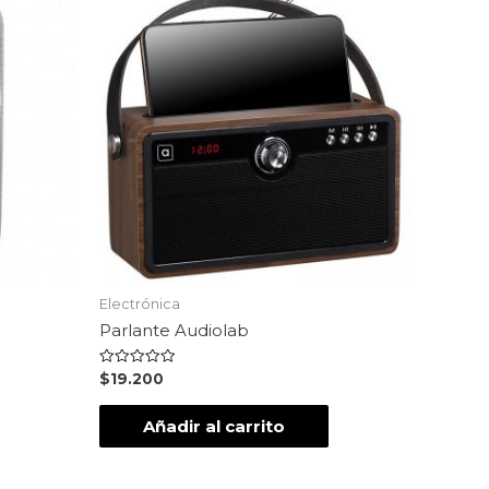
Electrónica
Parlante Audiolab
Valorado
$
19.200
en
0
de
Añadir al carrito
5