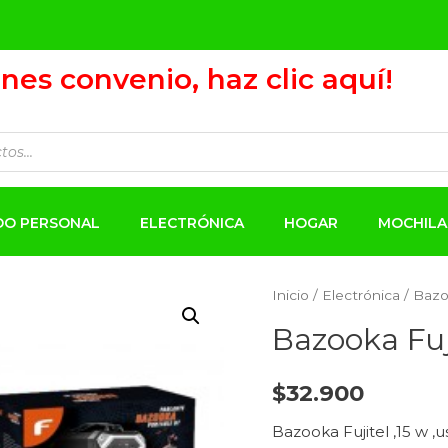
ienes convenio, haz clic aquí!
ADO PERSONAL
ELECTRÓNICA
HOGAR
MOCHILA
Inicio
/
Electrónica
/ Bazo
Bazooka Fuj
$
32.900
Bazooka Fujitel ,15 w ,u