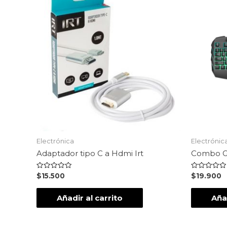
Electrónica
Electrónic
Adaptador tipo C a Hdmi Irt
Combo G
Valorado
Valorado
$
15.500
$
19.900
en
en
0
0
de
de
Añadir al carrito
Añad
5
5