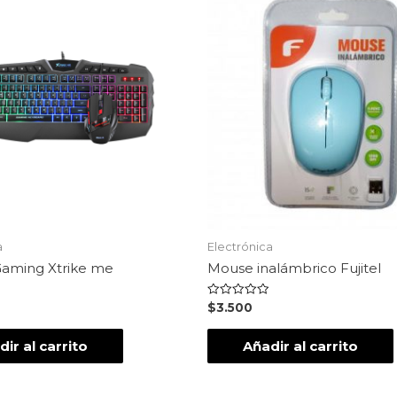
a
Electrónica
aming Xtrike me
Mouse inalámbrico Fujitel
Valorado
$
3.500
en
0
de
ir al carrito
Añadir al carrito
5