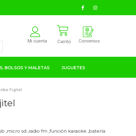
Convenios
Mi cuenta
Carrito
S, BOLSOS Y MALETAS
JUGUETES
oka Fujitel
itel
sb ,micro sd ,radio fm ,función karaoke ,batería