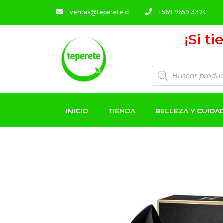
ventas@teperete.cl
+569 9659 3374
¡Si t
INICIO
TIENDA
BELLEZA Y CUID