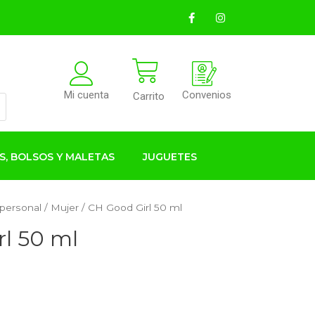
Convenios
Mi cuenta
Carrito
S, BOLSOS Y MALETAS
JUGUETES
 personal
/
Mujer
/ CH Good Girl 50 ml
l 50 ml