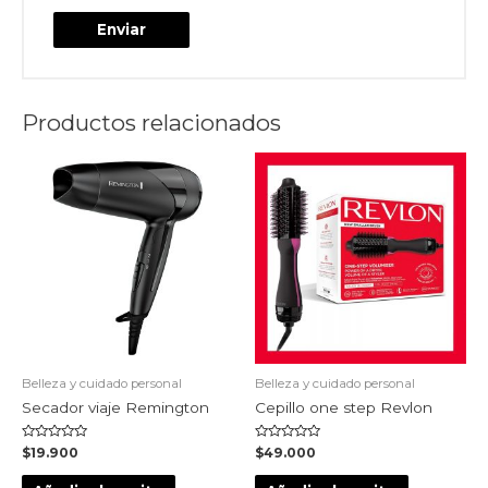
Productos relacionados
Belleza y cuidado personal
Belleza y cuidado personal
Secador viaje Remington
Cepillo one step Revlon
Valorado
Valorado
$
19.900
$
49.000
en
en
0
0
de
de