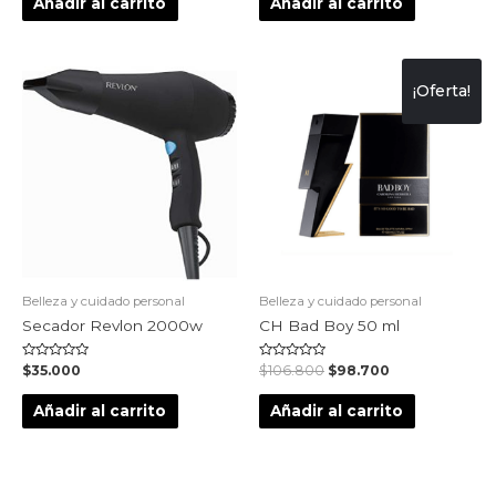
Añadir al carrito
Añadir al carrito
5
5
¡Oferta!
Belleza y cuidado personal
Belleza y cuidado personal
Secador Revlon 2000w
CH Bad Boy 50 ml
Valorado
Valorado
$
35.000
$
106.800
$
98.700
en
en
0
0
de
de
Añadir al carrito
Añadir al carrito
5
5