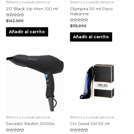
Belleza y cuidado personal
Belleza y cuidado personal
212 Black Vip Men 100 ml
Olympea 50 ml Paco
Rabanne
Valorado
$
142.500
en
Valorado
$
115.000
0
en
de
Añadir al carrito
0
5
de
Añadir al carrito
5
Belleza y cuidado personal
Belleza y cuidado personal
Secador Revlon 2000w
CH Good Girl 50 ml