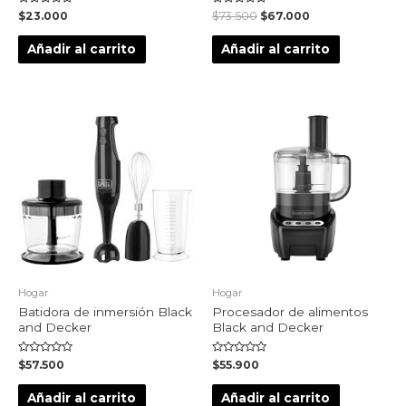
Valorado
Valorado
$
23.000
$
73.500
$
67.000
en
en
0
0
de
de
Añadir al carrito
Añadir al carrito
5
5
Hogar
Hogar
Batidora de inmersión Black
Procesador de alimentos
and Decker
Black and Decker
Valorado
Valorado
$
57.500
$
55.900
en
en
0
0
de
de
Añadir al carrito
Añadir al carrito
5
5