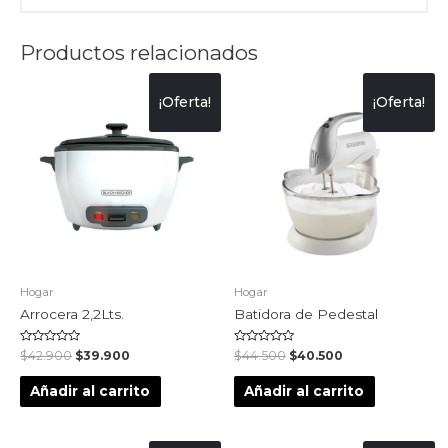
Productos relacionados
¡Oferta!
¡Oferta!
Hogar
Hogar
Arrocera 2,2Lts.
Batidora de Pedestal
Valorado
Valorado
$
42.900
$
39.900
$
44.500
$
40.500
en
en
0
0
de
de
Añadir al carrito
Añadir al carrito
5
5