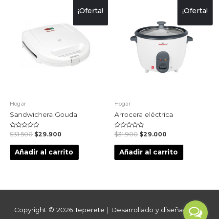
¡Oferta!
¡Oferta!
Hogar
Hogar
Sandwichera Gouda
Arrocera eléctrica
Valorado
Valorado
$
31.500
$
29.900
$
31.900
$
29.000
en
en
0
0
de
de
Añadir al carrito
Añadir al carrito
5
5
Copyright © 2026
Teperete
| Desarrollado y diseñado por