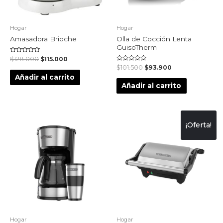
Hogar
Hogar
Amasadora Brioche
Olla de Cocción Lenta
GuisoTherm
Valorado
$
128.000
$
115.000
en
Valorado
$
101.500
$
93.900
0
en
de
Añadir al carrito
0
5
de
Añadir al carrito
5
¡Oferta!
Hogar
Hogar