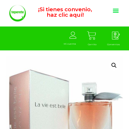
¡Si tienes convenio,
haz clic aquí!
Mi cuenta
Carrito
Convenios