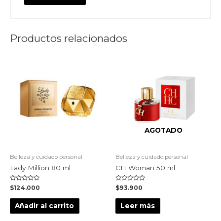
Productos relacionados
AGOTADO
Belleza y cuidado personal
Belleza y cuidado personal
Lady Million 80 ml
CH Woman 50 ml
Valorado
Valorado
$
124.000
$
93.900
en
en
0
0
de
de
Añadir al carrito
Leer más
5
5