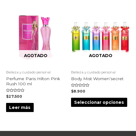
AGOTADO
AGOTADO
Belleza y cuidado personal
Belleza y cuidado personal
Perfume Paris Hilton Pink
Body Mist Women’secret
Rush 100 ml
Valorado
$
8.900
en
Valorado
$
27.500
0
en
de
Seleccionar opciones
0
5
de
Leer más
5