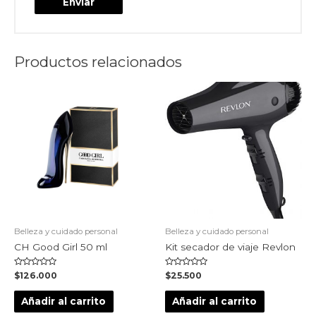
Productos relacionados
Belleza y cuidado personal
Belleza y cuidado personal
CH Good Girl 50 ml
Kit secador de viaje Revlon
Valorado
Valorado
$
126.000
$
25.500
en
en
0
0
de
de
Añadir al carrito
Añadir al carrito
5
5