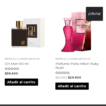
¡Oferta!
Belleza y cuidado personal
Belleza y cuidado personal
CH Men 50 ml
Perfume Paris Hilton Ruby
Rush
Valorado
$
99.600
en
Valorado
$
32.500
$
29.900
0
en
de
Añadir al carrito
0
5
de
Añadir al carrito
5