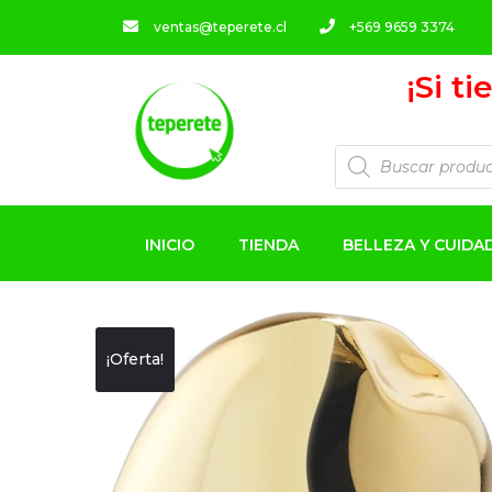
ventas@teperete.cl
+569 9659 3374
¡Si t
INICIO
TIENDA
BELLEZA Y CUID
¡Oferta!