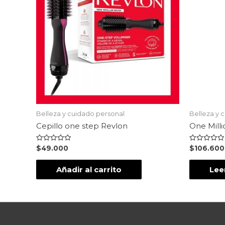
Belleza y cuidado personal
Belleza y 
Cepillo one step Revlon
One Milli
Valorado
Valorado
$
49.000
$
106.600
en
en
0
0
de
de
Añadir al carrito
Lee
5
5