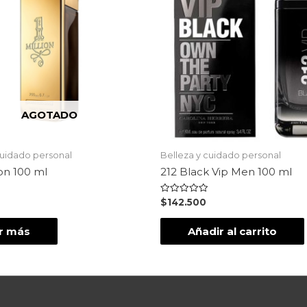
AGOTADO
cuidado personal
Belleza y cuidado personal
on 100 ml
212 Black Vip Men 100 ml
Valorado
$
142.500
en
0
de
r más
Añadir al carrito
5