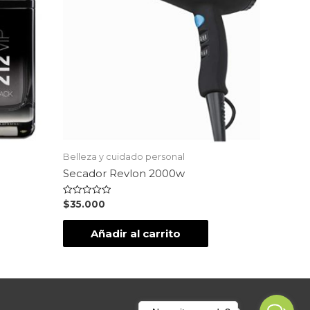
Belleza y cuidado personal
Secador Revlon 2000w
Valorado
$
35.000
en
0
de
Añadir al carrito
5