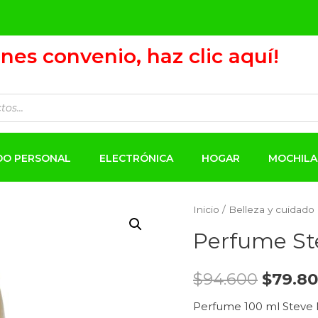
ienes convenio, haz clic aquí!
ADO PERSONAL
ELECTRÓNICA
HOGAR
MOCHILA
Inicio
/
Belleza y cuidado
Perfume St
$
94.600
$
79.8
Perfume 100 ml Steve