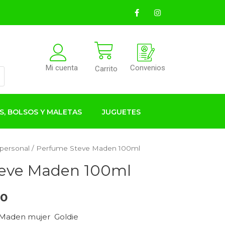
Convenios
Mi cuenta
Carrito
S, BOLSOS Y MALETAS
JUGUETES
 personal
/ Perfume Steve Maden 100ml
eve Maden 100ml
00
 Maden mujer Goldie