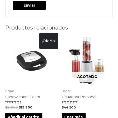
Productos relacionados
¡Oferta!
AGOTADO
Hogar
Hogar
Sandwichera Edam
Licuadora Personal
Valorado
Valorado
$
21.900
$
19.900
$
44.500
en
en
0
0
de
de
Añadir al carrito
Leer más