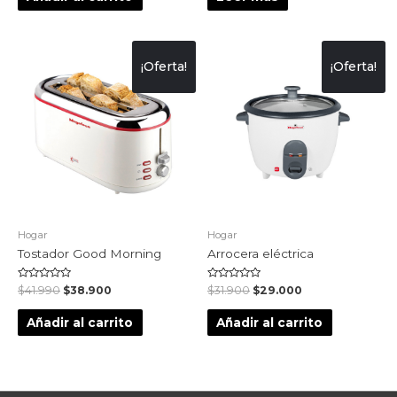
5
5
¡Oferta!
¡Oferta!
Hogar
Hogar
Tostador Good Morning
Arrocera eléctrica
Valorado
Valorado
$
41.990
$
38.900
$
31.900
$
29.000
en
en
0
0
de
de
Añadir al carrito
Añadir al carrito
5
5