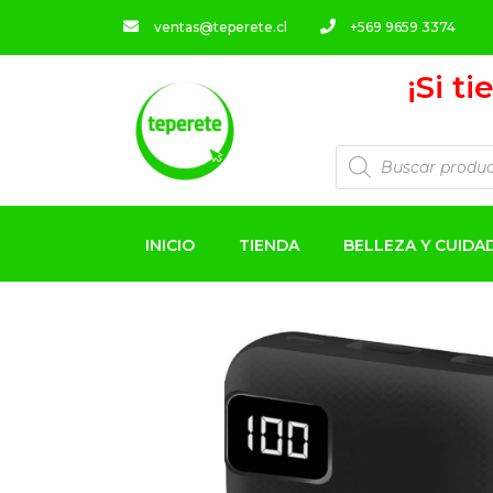
ventas@teperete.cl
+569 9659 3374
¡Si t
INICIO
TIENDA
BELLEZA Y CUID