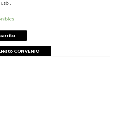
 usb ,
onibles
carrito
puesto CONVENIO