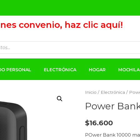
ienes convenio, haz clic aquí!
ADO PERSONAL
ELECTRÓNICA
HOGAR
MOCHILA
Inicio
/
Electrónica
/ Pow
Power Ban
$
16.600
POwer Bank 10000 mah ,