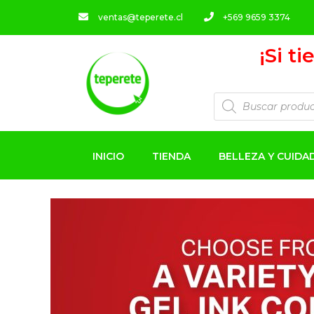
ventas@teperete.cl
+569 9659 3374
¡Si t
INICIO
TIENDA
BELLEZA Y CUID