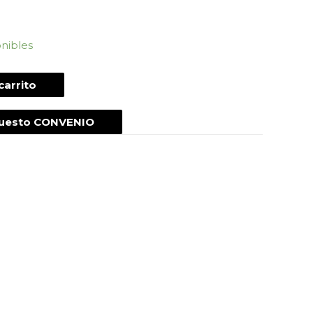
onibles
carrito
puesto CONVENIO