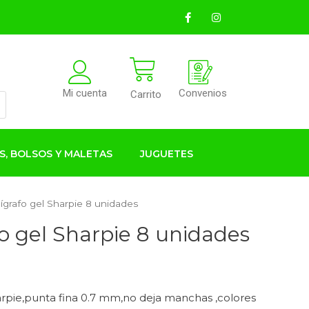
Convenios
Mi cuenta
Carrito
S, BOLSOS Y MALETAS
JUGUETES
lígrafo gel Sharpie 8 unidades
fo gel Sharpie 8 unidades
harpie,punta fina 0.7 mm,no deja manchas ,colores