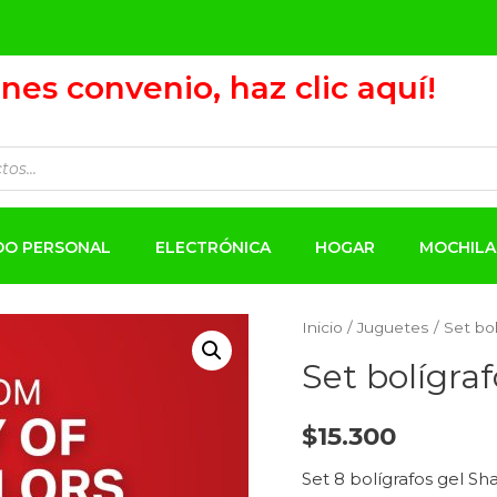
ienes convenio, haz clic aquí!
ADO PERSONAL
ELECTRÓNICA
HOGAR
MOCHILA
Inicio
/
Juguetes
/ Set bo
Set bolígra
$
15.300
Set 8 bolígrafos gel S