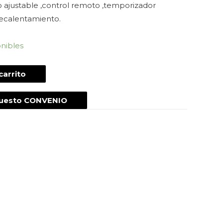
o ajustable ,control remoto ,temporizador
recalentamiento.
onibles
carrito
puesto CONVENIO