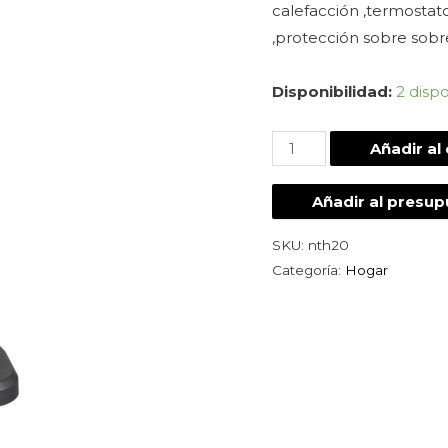
calefacción ,termostat
,protección sobre sob
Disponibilidad:
2 disp
Añadir al 
Añadir al presu
SKU:
nth20
Categoría:
Hogar