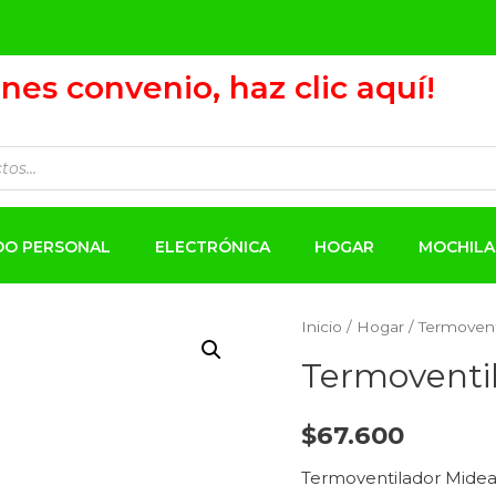
ienes convenio, haz clic aquí!
ADO PERSONAL
ELECTRÓNICA
HOGAR
MOCHILA
Inicio
/
Hogar
/ Termovent
Termoventil
$
67.600
Termoventilador Midea t