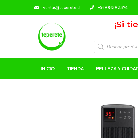
ventas@teperete.cl
+569 9659 3374
¡Si t
INICIO
TIENDA
BELLEZA Y CUID