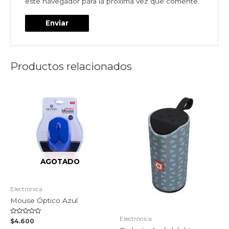
este navegador para la próxima vez que comente.
Productos relacionados
AGOTADO
Electrónica
Mouse Óptico Azul
Electrónica
Valorado
$
4.600
en