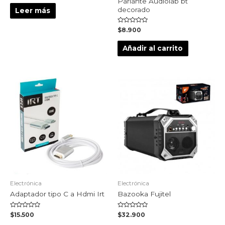
Parlante Audiolab bt
0
de
decorado
Leer más
5
Valorado
$
8.900
en
0
de
Añadir al carrito
5
Electrónica
Electrónica
Adaptador tipo C a Hdmi Irt
Bazooka Fujitel
Valorado
Valorado
$
15.500
$
32.900
en
en
0
0