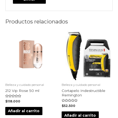
Productos relacionados
Belleza y cuidado personal
Belleza y cuidado personal
212 Vip Rose 50 ml
Cortapelo Indestructible
Remington
Valorado
$
118.000
en
Valorado
$
52.500
0
en
de
Añadir al carrito
0
5
de
Añadir al carrito
5