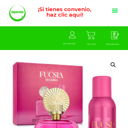
¡Si tienes convenio,
haz clic aquí!
Mi cuenta
Carrito
Convenios