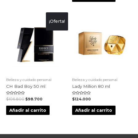
¡Oferta!
Belleza y cuidado personal
Belleza y cuidado personal
CH Bad Boy 50 ml
Lady Million 80 ml
Valorado
Valorado
$
106.800
$
98.700
$
124.000
en
en
0
0
de
de
Añadir al carrito
Añadir al carrito
5
5