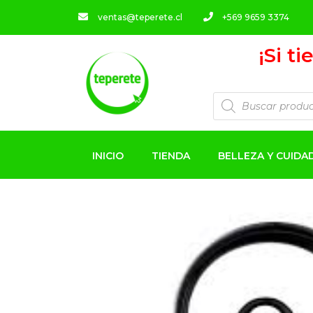
ventas@teperete.cl
+569 9659 3374
¡Si t
INICIO
TIENDA
BELLEZA Y CUID