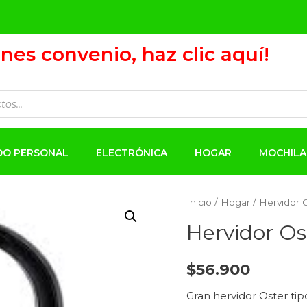
ienes convenio, haz clic aquí!
ADO PERSONAL
ELECTRÓNICA
HOGAR
MOCHILA
Inicio
/
Hogar
/ Hervidor 
Hervidor Os
$
56.900
Gran hervidor Oster tip