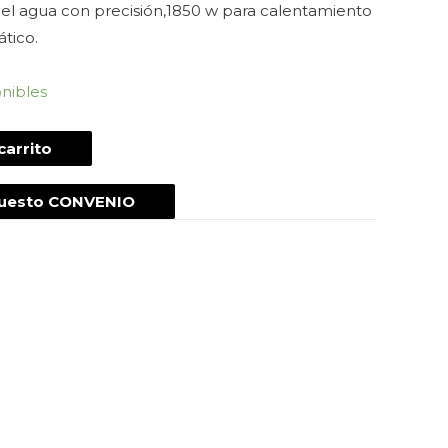
el agua con precisión,1850 w para calentamiento
tico.
onibles
carrito
puesto CONVENIO