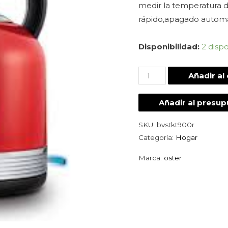
medir la temperatura d
rápido,apagado automá
Disponibilidad:
2 disp
Añadir al 
Añadir al presu
SKU:
bvstkt900r
Categoría:
Hogar
Marca:
oster