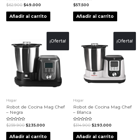
Valorado
Valorado
$
62.900
$
49.000
$
57.500
en
en
0
0
de
de
Añadir al carrito
Añadir al carrito
5
5
¡Oferta!
¡Oferta!
Hogar
Hogar
Robot de Cocina Mag Chef
Robot de Cocina Mag Chef
– Negra
– Blanca
Valorado
Valorado
$
259.900
$
235.000
$
314.900
$
293.000
en
en
0
0
de
de
Añadir al carrito
Añadir al carrito
5
5