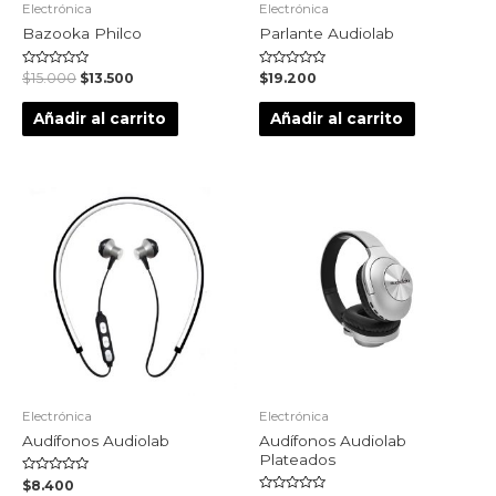
Electrónica
Electrónica
Bazooka Philco
Parlante Audiolab
Valorado
Valorado
$
15.000
$
13.500
$
19.200
en
en
0
0
de
de
Añadir al carrito
Añadir al carrito
5
5
Electrónica
Electrónica
Audífonos Audiolab
Audífonos Audiolab
Plateados
Valorado
$
8.400
en