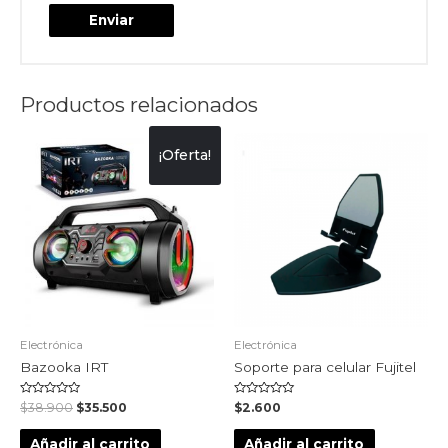
Productos relacionados
¡Oferta!
Electrónica
Electrónica
Bazooka IRT
Soporte para celular Fujitel
Valorado
Valorado
$
38.900
$
35.500
$
2.600
en
en
0
0
de
de
Añadir al carrito
Añadir al carrito