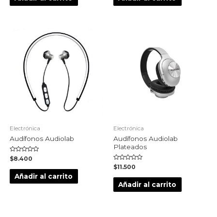
5
5
Electrónica
Electrónica
Audífonos Audiolab
Audífonos Audiolab
Plateados
Valorado
$
8.400
en
Valorado
$
11.500
0
en
de
Añadir al carrito
0
5
de
Añadir al carrito
5