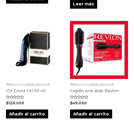
5
de
Leer más
5
Belleza y cuidado personal
Belleza y cuidado personal
CH Good Girl 50 ml
Cepillo one step Revlon
Valorado
Valorado
$
126.000
$
49.000
en
en
0
0
de
de
Añadir al carrito
Añadir al carrito
5
5