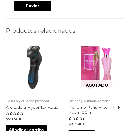
Productos relacionados
AGOTADO
Belleza y cuidado personal
Belleza y cuidado personal
Afeitadora Hyperflex Aqua
Perfume Paris Hilton Pink
Rush 100 ml
Valorado
$
73.500
en
Valorado
$
27.500
0
en
de
Añadir al carrito
0