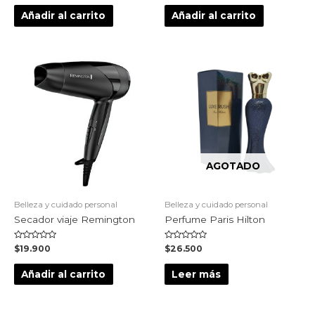
0
0
de
de
Añadir al carrito
Añadir al carrito
5
5
AGOTADO
Belleza y cuidado personal
Belleza y cuidado personal
Secador viaje Remington
Perfume Paris Hilton
Valorado
Valorado
$
19.900
$
26.500
en
en
0
0
de
de
Añadir al carrito
Leer más
5
5