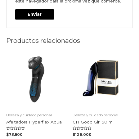
este navegador para la próxima vez que comente.
Productos relacionados
Belleza y cuidado personal
Belleza y cuidado personal
Afeitadora Hyperflex Aqua
CH Good Girl 50 ml
Valorado
Valorado
$
73.500
$
126.000
en
en