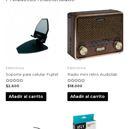
Electrónica
Electrónica
Soporte para celular Fujitel
Radio mini retro Audiolab
Valorado
Valorado
$
2.600
$
18.000
en
en
0
0
de
de
Añadir al carrito
Añadir al carrito
5
5